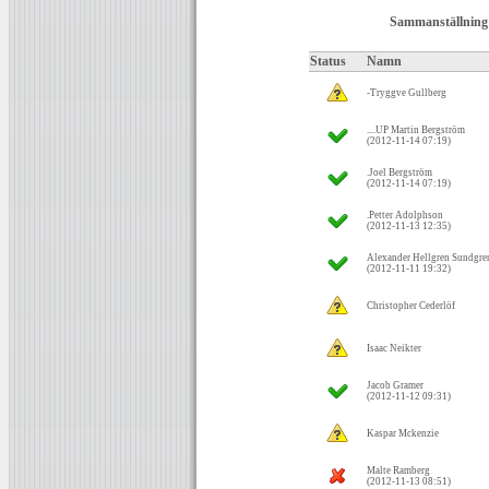
Sammanställning
Status
Namn
-Tryggve Gullberg
....UP Martin Bergström
(2012-11-14 07:19)
.Joel Bergström
(2012-11-14 07:19)
.Petter Adolphson
(2012-11-13 12:35)
Alexander Hellgren Sundgre
(2012-11-11 19:32)
Christopher Cederlöf
Isaac Neikter
Jacob Gramer
(2012-11-12 09:31)
Kaspar Mckenzie
Malte Ramberg
(2012-11-13 08:51)