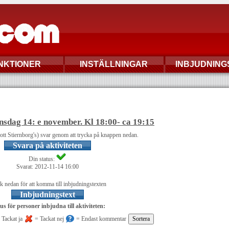
NKTIONER
INSTÄLLNINGAR
INBJUDNING
nsdag 14: e november. Kl 18:00- ca 19:15
cott Stiernborg's) svar genom att trycka på knappen nedan.
Svara på aktiviteten
Din status:
Svarat: 2012-11-14 16:00
k nedan för att komma till inbjudningstexten
Inbjudningstext
us för personer inbjudna till aktiviteten:
 Tackat ja
= Tackat nej
= Endast kommentar