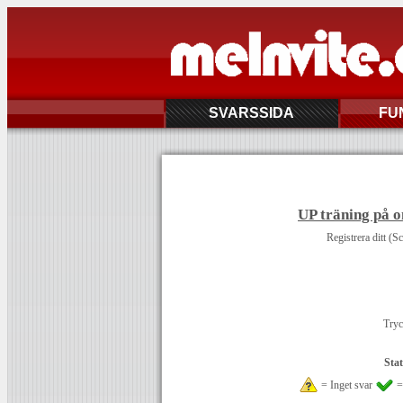
SVARSSIDA
FU
UP träning på o
Registrera ditt (S
Tryc
Stat
= Inget svar
=