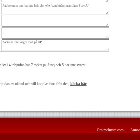
:
Av
14
inbjudna har
7
tackat ja,
2
nej och
5
har inte svarat.
bjudan av okänd och vill kopplas bort från den,
klicka här
.
Om meInvite.com
Annon